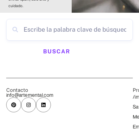
cuidado.
BUSCAR
Contacto
Pr
info@artemental.com
/i
Sa
Me
Em