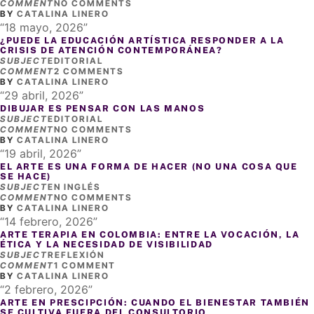
COMMENT
NO COMMENTS
BY
CATALINA LINERO
18 mayo, 2026
¿PUEDE LA EDUCACIÓN ARTÍSTICA RESPONDER A LA
CRISIS DE ATENCIÓN CONTEMPORÁNEA?
SUBJECT
EDITORIAL
COMMENT
2 COMMENTS
BY
CATALINA LINERO
29 abril, 2026
DIBUJAR ES PENSAR CON LAS MANOS
SUBJECT
EDITORIAL
COMMENT
NO COMMENTS
BY
CATALINA LINERO
19 abril, 2026
EL ARTE ES UNA FORMA DE HACER (NO UNA COSA QUE
SE HACE)
SUBJECT
EN INGLÉS
COMMENT
NO COMMENTS
BY
CATALINA LINERO
14 febrero, 2026
ARTE TERAPIA EN COLOMBIA: ENTRE LA VOCACIÓN, LA
ÉTICA Y LA NECESIDAD DE VISIBILIDAD
SUBJECT
REFLEXIÓN
COMMENT
1 COMMENT
BY
CATALINA LINERO
2 febrero, 2026
ARTE EN PRESCIPCIÓN: CUANDO EL BIENESTAR TAMBIÉN
SE CULTIVA FUERA DEL CONSULTORIO