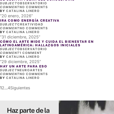
SUBJECT
OBSERVATORIO
COMMENT
NO COMMENTS
BY
CATALINA LINERO
20 enero, 2026
IRA COMO ENERGÍA CREATIVA
SUBJECT
CREATIVIDAD
COMMENT
NO COMMENTS
BY
CATALINA LINERO
31 diciembre, 2025
CÓMO EL ARTE MIDE Y CUIDA EL BIENESTAR EN
LATINOAMÉRICA: HALLAZGOS INICIALES
SUBJECT
OBSERVATORIO
COMMENT
1 COMMENT
BY
CATALINA LINERO
29 diciembre, 2025
HAY UN ARTE PARA ESO
SUBJECT
NEUROARTES
COMMENT
NO COMMENTS
BY
CATALINA LINERO
1
2
…
4
Siguientes
Haz parte de la