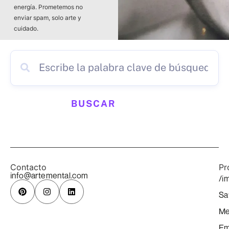
energía. Prometemos no
enviar spam, solo arte y
cuidado.
BUSCAR
Contacto
Pr
info@artemental.com
/i
Sa
Me
Em