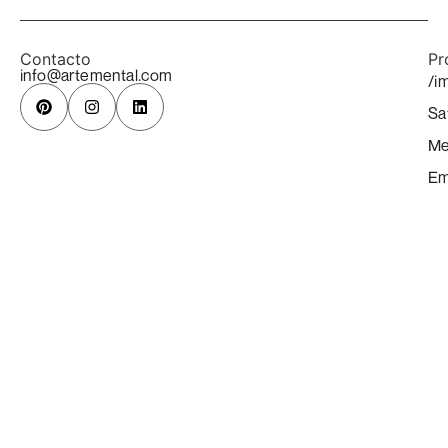
Contacto
Pr
info@artemental.com
/i
Sa
Me
Em