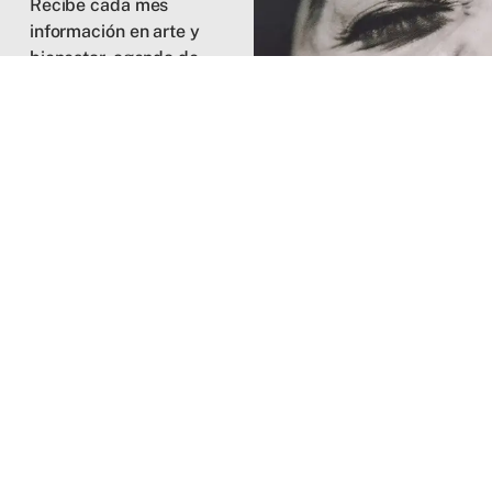
Recibe cada mes
información en arte y
bienestar, agenda de
eventos,
convocatorias y
recursos para la
práctica creativa y
personal.
UNIRME
* Nos importa tu tiempo y tu
energía. Prometemos no
enviar spam, solo arte y
cuidado.