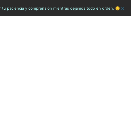
×
or tu paciencia y comprensión mientras dejamos todo en orden. 😊