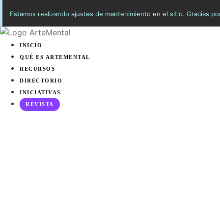
Ir
Estamos realizando ajustes de mantenimiento en el sitio. Gracias p
al
contenido
INICIO
QUÉ ES ARTEMENTAL
RECURSOS
DIRECTORIO
INICIATIVAS
REVISTA