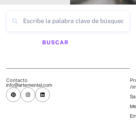
BUSCAR
Contacto
Pr
info@artemental.com
/i
Sa
Me
Em