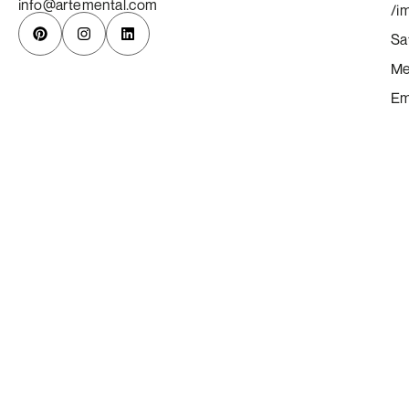
info@artemental.com
/i
Sa
Me
Em